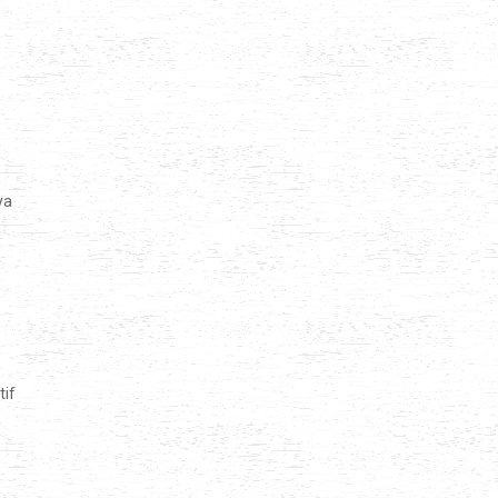
ya
tif