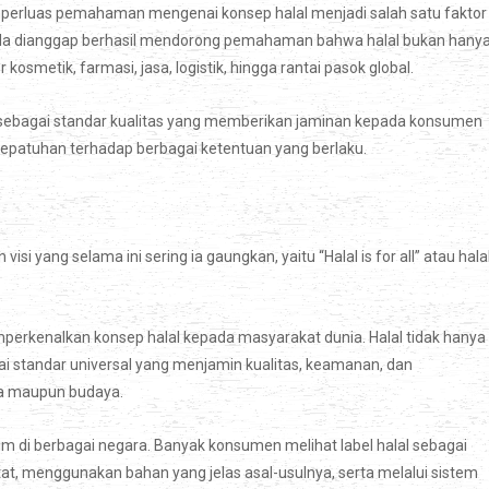
emperluas pemahaman mengenai konsep halal menjadi salah satu faktor
 Ia dianggap berhasil mendorong pemahaman bahwa halal bukan hany
metik, farmasi, jasa, logistik, hingga rantai pasok global.
 sebagai standar kualitas yang memberikan jaminan kepada konsumen
epatuhan terhadap berbagai ketentuan yang berlaku.
 yang selama ini sering ia gaungkan, yaitu “Halal is for all” atau hala
rkenalkan konsep halal kepada masyarakat dunia. Halal tidak hanya
ai standar universal yang menjamin kualitas, keamanan, dan
a maupun budaya.
lim di berbagai negara. Banyak konsumen melihat label halal sebagai
at, menggunakan bahan yang jelas asal-usulnya, serta melalui sistem