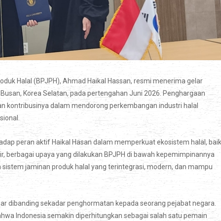
duk Halal (BPJPH), Ahmad Haikal Hassan, resmi menerima gelar
y, Busan, Korea Selatan, pada pertengahan Juni 2026. Penghargaan
dan kontribusinya dalam mendorong perkembangan industri halal
sional.
hadap peran aktif Haikal Hasan dalam memperkuat ekosistem halal, bai
khir, berbagai upaya yang dilakukan BPJPH di bawah kepemimpinannya
stem jaminan produk halal yang terintegrasi, modern, dan mampu
besar dibanding sekadar penghormatan kepada seorang pejabat negara.
bahwa Indonesia semakin diperhitungkan sebagai salah satu pemain