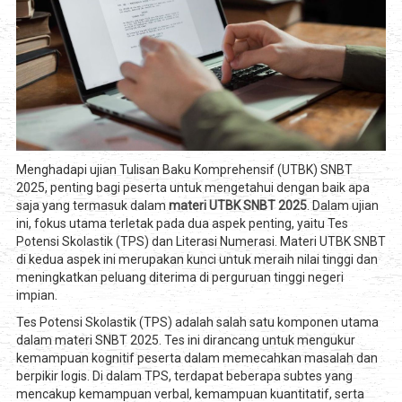
Menghadapi ujian Tulisan Baku Komprehensif (UTBK) SNBT
2025, penting bagi peserta untuk mengetahui dengan baik apa
saja yang termasuk dalam
materi UTBK SNBT 2025
. Dalam ujian
ini, fokus utama terletak pada dua aspek penting, yaitu Tes
Potensi Skolastik (TPS) dan Literasi Numerasi. Materi UTBK SNBT
di kedua aspek ini merupakan kunci untuk meraih nilai tinggi dan
meningkatkan peluang diterima di perguruan tinggi negeri
impian.
Tes Potensi Skolastik (TPS) adalah salah satu komponen utama
dalam materi SNBT 2025. Tes ini dirancang untuk mengukur
kemampuan kognitif peserta dalam memecahkan masalah dan
berpikir logis. Di dalam TPS, terdapat beberapa subtes yang
mencakup kemampuan verbal, kemampuan kuantitatif, serta