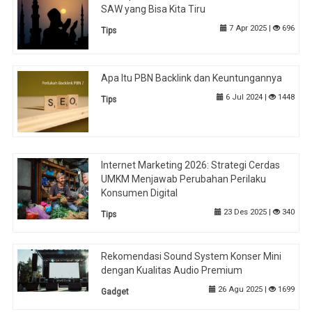
SAW yang Bisa Kita Tiru
7 Apr 2025 |
696
Tips
Apa Itu PBN Backlink dan Keuntungannya
6 Jul 2024 |
1448
Tips
Internet Marketing 2026: Strategi Cerdas
UMKM Menjawab Perubahan Perilaku
Konsumen Digital
23 Des 2025 |
340
Tips
Rekomendasi Sound System Konser Mini
dengan Kualitas Audio Premium
26 Agu 2025 |
1699
Gadget