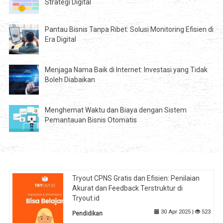
Strategi Digital
Pantau Bisnis Tanpa Ribet: Solusi Monitoring Efisien di
Era Digital
Menjaga Nama Baik di Internet: Investasi yang Tidak
Boleh Diabaikan
Menghemat Waktu dan Biaya dengan Sistem
Pemantauan Bisnis Otomatis
Tryout CPNS Gratis dan Efisien: Penilaian
Akurat dan Feedback Terstruktur di
Tryout.id
30 Apr 2025 |
523
Pendidikan