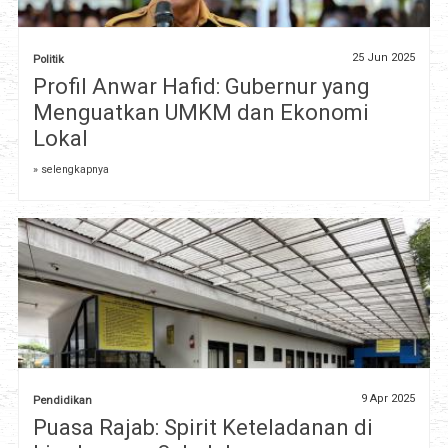
25 Jun 2025
Politik
Profil Anwar Hafid: Gubernur yang
Menguatkan UMKM dan Ekonomi
Lokal
» selengkapnya
9 Apr 2025
Pendidikan
Puasa Rajab: Spirit Keteladanan di