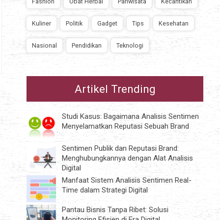
Fashion
Obat Herbal
Pariwisata
Kecantikan
Kuliner
Politik
Gadget
Tips
Kesehatan
Nasional
Pendidikan
Teknologi
Artikel Trending
Studi Kasus: Bagaimana Analisis Sentimen
Menyelamatkan Reputasi Sebuah Brand
Sentimen Publik dan Reputasi Brand:
Menghubungkannya dengan Alat Analisis
Digital
Manfaat Sistem Analisis Sentimen Real-
Time dalam Strategi Digital
Pantau Bisnis Tanpa Ribet: Solusi
Monitoring Efisien di Era Digital