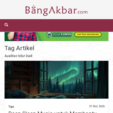
Tag Artikel
kualitas tidur baik
31 Mei 2026
Tips