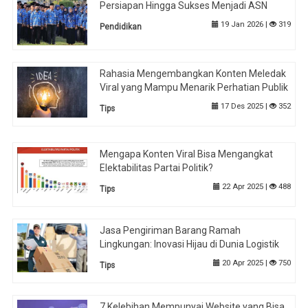
Persiapan Hingga Sukses Menjadi ASN
19 Jan 2026 |
319
Pendidikan
Rahasia Mengembangkan Konten Meledak
Viral yang Mampu Menarik Perhatian Publik
17 Des 2025 |
352
Tips
Mengapa Konten Viral Bisa Mengangkat
Elektabilitas Partai Politik?
22 Apr 2025 |
488
Tips
Jasa Pengiriman Barang Ramah
Lingkungan: Inovasi Hijau di Dunia Logistik
20 Apr 2025 |
750
Tips
7 Kelebihan Mempunyai Website yang Bisa