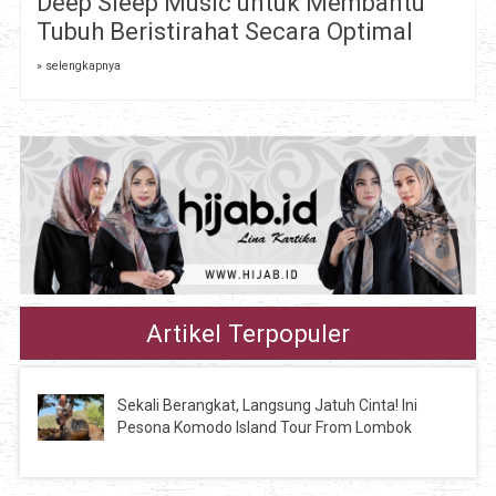
Deep Sleep Music untuk Membantu
Tubuh Beristirahat Secara Optimal
» selengkapnya
Artikel Terpopuler
Sekali Berangkat, Langsung Jatuh Cinta! Ini
Pesona Komodo Island Tour From Lombok