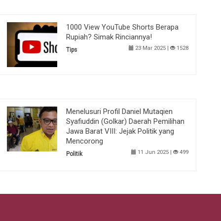
1000 View YouTube Shorts Berapa
Rupiah? Simak Rinciannya!
23 Mar 2025 |
1528
Tips
Menelusuri Profil Daniel Mutaqien
Syafiuddin (Golkar) Daerah Pemilihan
Jawa Barat VIII: Jejak Politik yang
Mencorong
11 Jun 2025 |
499
Politik