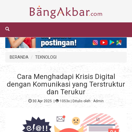
BERANDA
TEKNOLOGI
Cara Menghadapi Krisis Digital
dengan Komunikasi yang Terstruktur
dan Terukur
30 Apr 2025
|
1053x
| Ditulis oleh :
Admin