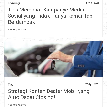
13 Mei 2025
Teknologi
Tips Membuat Kampanye Media
Sosial yang Tidak Hanya Ramai Tapi
Berdampak
» selengkapnya
12 Apr 2025
Tips
Strategi Konten Dealer Mobil yang
Auto Dapat Closing!
» selengkapnya