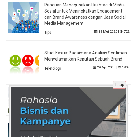
Panduan Menggunakan Hashtag di Media
Sosial untuk Meningkatkan Engagement
dan Brand Awareness dengan Jasa Social
Media Management
19 Mei 2025 |
722
Tips
Studi Kasus: Bagaimana Analisis Sentimen
Menyelamatkan Reputasi Sebuah Brand
29 Apr 2025 |
1808
Teknologi
Tutup
Kuliah Sambil Kerja di Bandung: Mitos vs
Fakta
3 Jul 2024 |
1048
Pendidikan
Meningkatkan Kualitas Konten Lewat
Edukasi Konten Kreatif di Sosmed Bersama