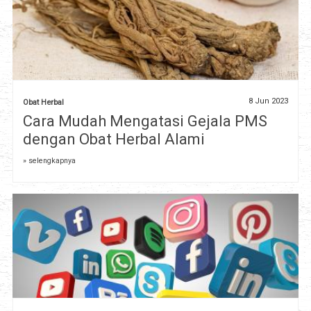
8 Jun 2023
Obat Herbal
Cara Mudah Mengatasi Gejala PMS
dengan Obat Herbal Alami
» selengkapnya