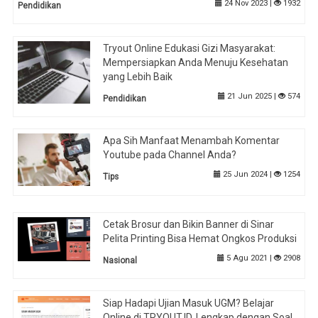
24 Nov 2023 |
1932
Pendidikan
Tryout Online Edukasi Gizi Masyarakat:
Mempersiapkan Anda Menuju Kesehatan
yang Lebih Baik
21 Jun 2025 |
574
Pendidikan
Apa Sih Manfaat Menambah Komentar
Youtube pada Channel Anda?
25 Jun 2024 |
1254
Tips
Cetak Brosur dan Bikin Banner di Sinar
Pelita Printing Bisa Hemat Ongkos Produksi
5 Agu 2021 |
2908
Nasional
Siap Hadapi Ujian Masuk UGM? Belajar
Online di TRYOUT.ID, Lengkap dengan Soal