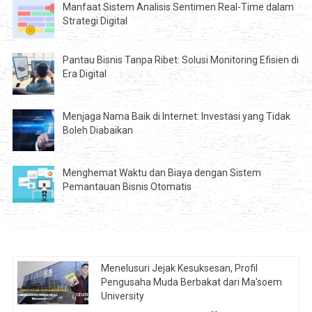
Manfaat Sistem Analisis Sentimen Real-Time dalam
Strategi Digital
Pantau Bisnis Tanpa Ribet: Solusi Monitoring Efisien di
Era Digital
Menjaga Nama Baik di Internet: Investasi yang Tidak
Boleh Diabaikan
Menghemat Waktu dan Biaya dengan Sistem
Pemantauan Bisnis Otomatis
Menelusuri Jejak Kesuksesan, Profil
Pengusaha Muda Berbakat dari Ma'soem
University