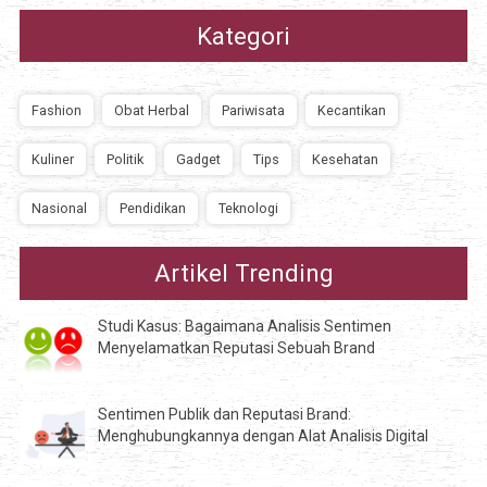
Kategori
Fashion
Obat Herbal
Pariwisata
Kecantikan
Kuliner
Politik
Gadget
Tips
Kesehatan
Nasional
Pendidikan
Teknologi
Artikel Trending
Studi Kasus: Bagaimana Analisis Sentimen
Menyelamatkan Reputasi Sebuah Brand
Sentimen Publik dan Reputasi Brand:
Menghubungkannya dengan Alat Analisis Digital