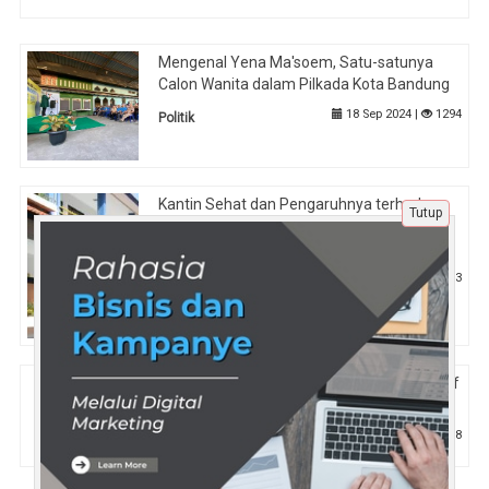
Mengenal Yena Ma'soem, Satu-satunya
Calon Wanita dalam Pilkada Kota Bandung
18 Sep 2024 |
1294
Politik
Kantin Sehat dan Pengaruhnya terhadap
Tutup
Pengurangan Obesitas di Kalangan Pelajar
Boarding School
6 Nov 2024 |
753
Pendidikan
Mengapa Tryout CPNS Terbaik Lebih Efektif
dari Latihan Konvensional?
14 Mei 2025 |
598
Pendidikan