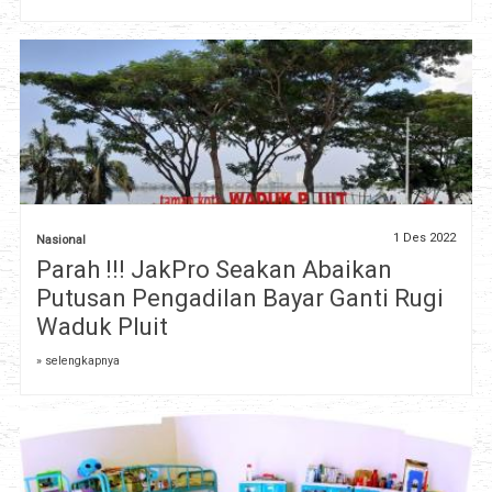
1 Des 2022
Nasional
Parah !!! JakPro Seakan Abaikan
Putusan Pengadilan Bayar Ganti Rugi
Waduk Pluit
» selengkapnya