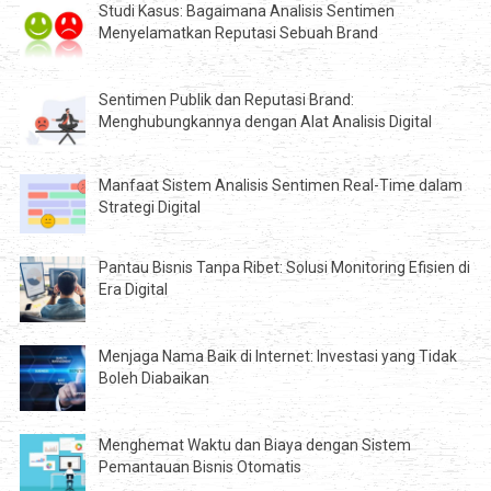
Studi Kasus: Bagaimana Analisis Sentimen
Menyelamatkan Reputasi Sebuah Brand
Sentimen Publik dan Reputasi Brand:
Menghubungkannya dengan Alat Analisis Digital
Manfaat Sistem Analisis Sentimen Real-Time dalam
Strategi Digital
Pantau Bisnis Tanpa Ribet: Solusi Monitoring Efisien di
Era Digital
Menjaga Nama Baik di Internet: Investasi yang Tidak
Boleh Diabaikan
Menghemat Waktu dan Biaya dengan Sistem
Pemantauan Bisnis Otomatis