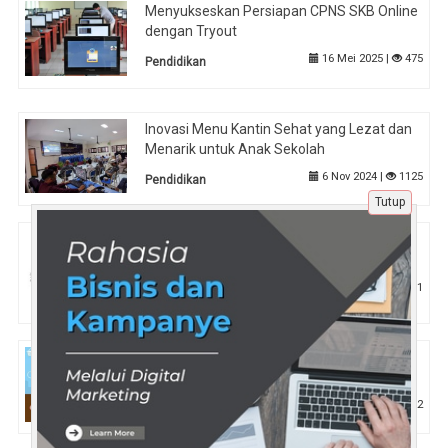
Menyukseskan Persiapan CPNS SKB Online
dengan Tryout
16 Mei 2025 |
475
Pendidikan
Inovasi Menu Kantin Sehat yang Lezat dan
Menarik untuk Anak Sekolah
6 Nov 2024 |
1125
Pendidikan
Tutup
Marketing Plan Dapat Mencegah Kerugian
di Masa Datang
27 Jul 2024 |
1
Tips
Visual Menjual: Trik Desain Feed yang Bikin
Akun Bisnis Makin Profesional
21 Apr 2025 |
622
Tips