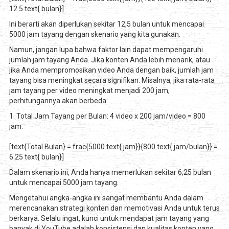
12.5 text{ bulan}]
Ini berarti akan diperlukan sekitar 12,5 bulan untuk mencapai
5000 jam tayang dengan skenario yang kita gunakan.
Namun, jangan lupa bahwa faktor lain dapat mempengaruhi
jumlah jam tayang Anda. Jika konten Anda lebih menarik, atau
jika Anda mempromosikan video Anda dengan baik, jumlah jam
tayang bisa meningkat secara signifikan. Misalnya, jika rata-rata
jam tayang per video meningkat menjadi 200 jam,
perhitungannya akan berbeda:
1. Total Jam Tayang per Bulan: 4 video x 200 jam/video = 800
jam.
[text{Total Bulan} = frac{5000 text{ jam}}{800 text{ jam/bulan}} =
6.25 text{ bulan}]
Dalam skenario ini, Anda hanya memerlukan sekitar 6,25 bulan
untuk mencapai 5000 jam tayang.
Mengetahui angka-angka ini sangat membantu Anda dalam
merencanakan strategi konten dan memotivasi Anda untuk terus
berkarya. Selalu ingat, kunci untuk mendapat jam tayang yang
banyak di YouTube adalah konsistensi dan kualitas konten yang