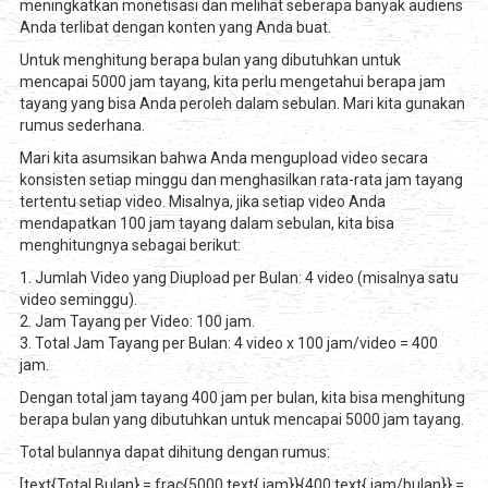
meningkatkan monetisasi dan melihat seberapa banyak audiens
Anda terlibat dengan konten yang Anda buat.
Untuk menghitung berapa bulan yang dibutuhkan untuk
mencapai 5000 jam tayang, kita perlu mengetahui berapa jam
tayang yang bisa Anda peroleh dalam sebulan. Mari kita gunakan
rumus sederhana.
Mari kita asumsikan bahwa Anda mengupload video secara
konsisten setiap minggu dan menghasilkan rata-rata jam tayang
tertentu setiap video. Misalnya, jika setiap video Anda
mendapatkan 100 jam tayang dalam sebulan, kita bisa
menghitungnya sebagai berikut:
1. Jumlah Video yang Diupload per Bulan: 4 video (misalnya satu
video seminggu).
2. Jam Tayang per Video: 100 jam.
3. Total Jam Tayang per Bulan: 4 video x 100 jam/video = 400
jam.
Dengan total jam tayang 400 jam per bulan, kita bisa menghitung
berapa bulan yang dibutuhkan untuk mencapai 5000 jam tayang.
Total bulannya dapat dihitung dengan rumus:
[text{Total Bulan} = frac{5000 text{ jam}}{400 text{ jam/bulan}} =