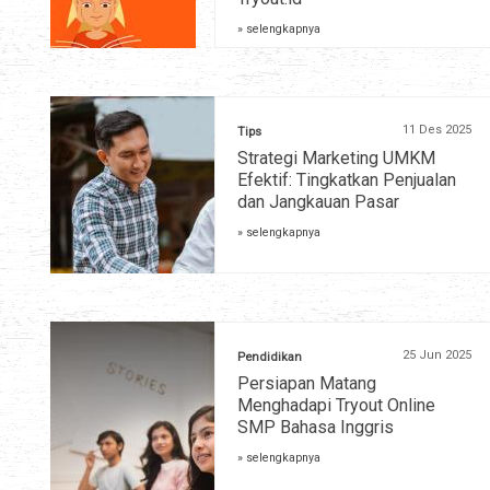
» selengkapnya
11 Des 2025
Tips
Strategi Marketing UMKM
Efektif: Tingkatkan Penjualan
dan Jangkauan Pasar
» selengkapnya
25 Jun 2025
Pendidikan
Persiapan Matang
Menghadapi Tryout Online
SMP Bahasa Inggris
» selengkapnya