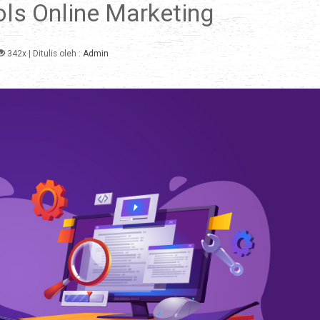
ls Online Marketing
342x
| Ditulis oleh :
Admin