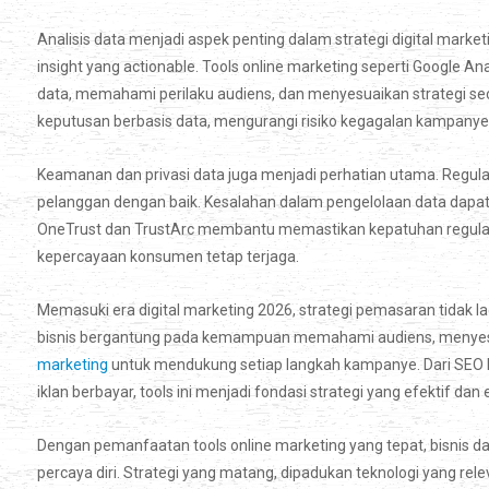
Analisis data menjadi aspek penting dalam strategi digital marke
insight yang actionable. Tools online marketing seperti Google
data, memahami perilaku audiens, dan menyesuaikan strategi se
keputusan berbasis data, mengurangi risiko kegagalan kampanye, 
Keamanan dan privasi data juga menjadi perhatian utama. Regula
pelanggan dengan baik. Kesalahan dalam pengelolaan data dapat 
OneTrust dan TrustArc membantu memastikan kepatuhan regulas
kepercayaan konsumen tetap terjaga.
Memasuki era digital marketing 2026, strategi pemasaran tidak 
bisnis bergantung pada kemampuan memahami audiens, menyesu
marketing
untuk mendukung setiap langkah kampanye. Dari SEO h
iklan berbayar, tools ini menjadi fondasi strategi yang efektif dan e
Dengan pemanfaatan tools online marketing yang tepat, bisnis d
percaya diri. Strategi yang matang, dipadukan teknologi yang rel