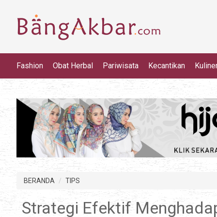
Fashion
Obat Herbal
Pariwisata
Kecantikan
Kuline
BERANDA
TIPS
Strategi Efektif Menghada