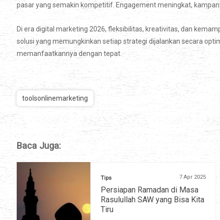
pasar yang semakin kompetitif. Engagement meningkat, kampanye 
Di era digital marketing 2026, fleksibilitas, kreativitas, dan kem
solusi yang memungkinkan setiap strategi dijalankan secara op
memanfaatkannya dengan tepat.
toolsonlinemarketing
Baca Juga:
7 Apr 2025
Tips
Persiapan Ramadan di Masa
Rasulullah SAW yang Bisa Kita
Tiru