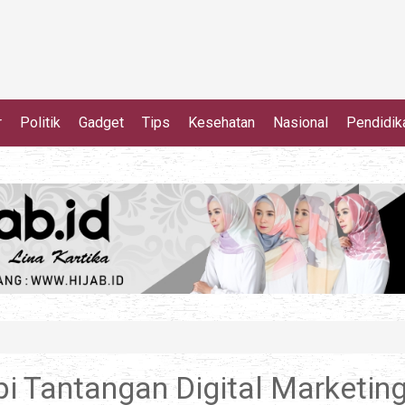
r
Politik
Gadget
Tips
Kesehatan
Nasional
Pendidik
pi Tantangan Digital Marketin