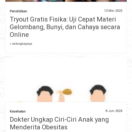
13 Mei 2025
Pendidikan
Tryout Gratis Fisika: Uji Cepat Materi
Gelombang, Bunyi, dan Cahaya secara
Online
» selengkapnya
8 Jun 2024
Kesehatan
Dokter Ungkap Ciri-Ciri Anak yang
Menderita Obesitas