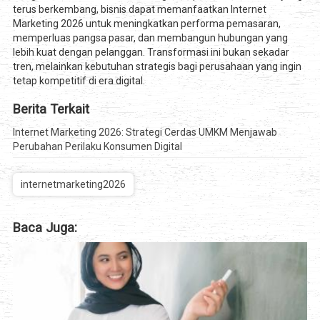
terus berkembang, bisnis dapat memanfaatkan Internet
Marketing 2026 untuk meningkatkan performa pemasaran,
memperluas pangsa pasar, dan membangun hubungan yang
lebih kuat dengan pelanggan. Transformasi ini bukan sekadar
tren, melainkan kebutuhan strategis bagi perusahaan yang ingin
tetap kompetitif di era digital.
Berita Terkait
Internet Marketing 2026: Strategi Cerdas UMKM Menjawab
Perubahan Perilaku Konsumen Digital
internetmarketing2026
Baca Juga: