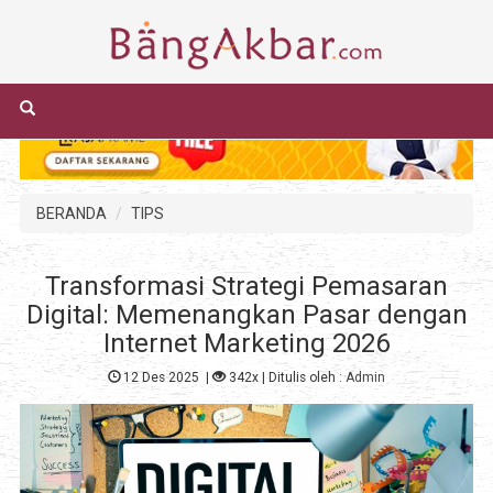
BERANDA
TIPS
Transformasi Strategi Pemasaran
Digital: Memenangkan Pasar dengan
Internet Marketing 2026
12 Des 2025
|
342x
| Ditulis oleh :
Admin