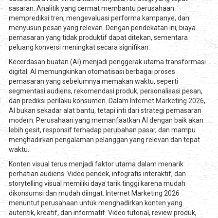
sasaran. Analitik yang cermat membantu perusahaan
memprediksi tren, mengevaluasi performa kampanye, dan
menyusun pesan yang relevan. Dengan pendekatan ini, biaya
pemasaran yang tidak produktif dapat ditekan, sementara
peluang konversi meningkat secara signifikan.
Kecerdasan buatan (AI) menjadi penggerak utama transformasi
digital. AI memungkinkan otomatisasi berbagai proses
pemasaran yang sebelumnya memakan waktu, seperti
segmentasi audiens, rekomendasi produk, personalisasi pesan,
dan prediksi perilaku konsumen. Dalam
Internet Marketing 2026
,
AI bukan sekadar alat bantu, tetapi inti dari strategi pemasaran
modern. Perusahaan yang memanfaatkan AI dengan baik akan
lebih gesit, responsif terhadap perubahan pasar, dan mampu
menghadirkan pengalaman pelanggan yang relevan dan tepat
waktu.
Konten visual terus menjadi faktor utama dalam menarik
perhatian audiens. Video pendek, infografis interaktif, dan
storytelling visual memiliki daya tarik tinggi karena mudah
dikonsumsi dan mudah diingat. Internet Marketing 2026
menuntut perusahaan untuk menghadirkan konten yang
autentik, kreatif, dan informatif. Video tutorial, review produk,