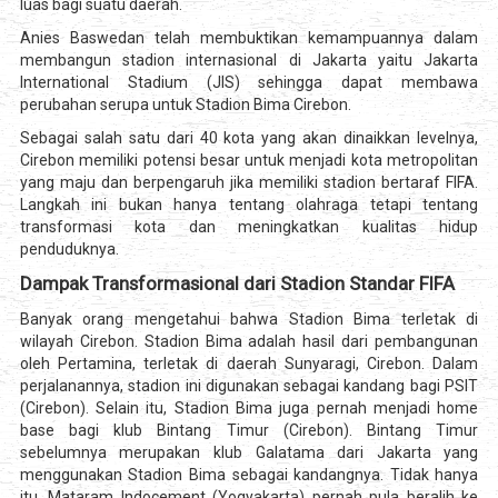
luas bagi suatu daerah.
Anies Baswedan telah membuktikan kemampuannya dalam
membangun stadion internasional di Jakarta yaitu Jakarta
International Stadium (JIS) sehingga dapat membawa
perubahan serupa untuk Stadion Bima Cirebon.
Sebagai salah satu dari 40 kota yang akan dinaikkan levelnya,
Cirebon memiliki potensi besar untuk menjadi kota metropolitan
yang maju dan berpengaruh jika memiliki stadion bertaraf FIFA.
Langkah ini bukan hanya tentang olahraga tetapi tentang
transformasi kota dan meningkatkan kualitas hidup
penduduknya.
Dampak Transformasional dari Stadion Standar FIFA
Banyak orang mengetahui bahwa Stadion Bima terletak di
wilayah Cirebon. Stadion Bima adalah hasil dari pembangunan
oleh Pertamina, terletak di daerah Sunyaragi, Cirebon. Dalam
perjalanannya, stadion ini digunakan sebagai kandang bagi PSIT
(Cirebon). Selain itu, Stadion Bima juga pernah menjadi home
base bagi klub Bintang Timur (Cirebon). Bintang Timur
sebelumnya merupakan klub Galatama dari Jakarta yang
menggunakan Stadion Bima sebagai kandangnya. Tidak hanya
itu, Mataram Indocement (Yogyakarta) pernah pula beralih ke