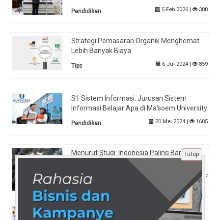
5 Feb 2026 |
308
Pendidikan
Strategi Pemasaran Organik Menghemat
Lebih Banyak Biaya
6 Jul 2024 |
859
Tips
S1 Sistem Informasi: Jurusan Sistem
Informasi Belajar Apa di Ma'soem University
20 Mei 2024 |
1605
Pendidikan
Menurut Studi: Indonesia Paling Banyak
Tutup
Konsumsi Mikroplastik di Dunia
25 Jun 2024 |
1087
Nasional
Kiat Sukses Menerapkan Kantin Sehat di