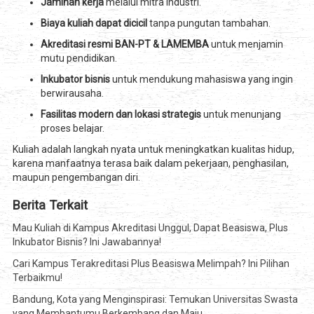
Jaminan kerja
melalui mitra industri.
Biaya kuliah dapat dicicil
tanpa pungutan tambahan.
Akreditasi resmi BAN-PT & LAMEMBA
untuk menjamin
mutu pendidikan.
Inkubator bisnis
untuk mendukung mahasiswa yang ingin
berwirausaha.
Fasilitas modern dan lokasi strategis
untuk menunjang
proses belajar.
Kuliah adalah langkah nyata untuk meningkatkan kualitas hidup,
karena manfaatnya terasa baik dalam pekerjaan, penghasilan,
maupun pengembangan diri.
Berita Terkait
Mau Kuliah di Kampus Akreditasi Unggul, Dapat Beasiswa, Plus
Inkubator Bisnis? Ini Jawabannya!
Cari Kampus Terakreditasi Plus Beasiswa Melimpah? Ini Pilihan
Terbaikmu!
Bandung, Kota yang Menginspirasi: Temukan Universitas Swasta
yang Membantumu Berkembang dan Maju