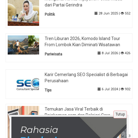
dari Partai Gerindra
28 Jun 2025 |
552
Politik
Tren Liburan 2026, Komodo Island Tour
From Lombok Kian Diminati Wisatawan
8 Jul 2026 |
426
Pariwisata
Karir Cemerlang SEO Specialist di Berbagai
Perusahaan
6 Jul 2024 |
932
Tips
Temukan Jasa Viral Terbaik di
Tutup
Rajakomen.com dan Pelajari Cara
Membuat Postingan Viral yang Menarik
Perhatian
15 Mei 2025 |
473
Tips