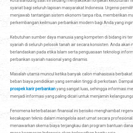
Kota Bandung saat ini sedang menyaksikan lonjakan kebutuhan 
syariat bagi seluruh lapisan masyarakat Indonesia. Urgensi pemi
menjawab tantangan sistem ekonomi tanpa riba, memberikan ma
perkembangan keilmuan perbankan modern bagi Anda yang ingi
Kebutuhan sumber daya manusia yang kompeten di bidang ini te
syariah di seluruh pelosok tanah air secara konsisten. Anda aka
berlandaskan pada etika Islam serta penguasaan teknologi infor
perbankan syariah nasional yang dinamis.
Masalah utama muncul ketika banyak calon mahasiswa berbakat 
beban biaya pendidikan yang semakin tinggi di perkotaan. Damp
prospek karir perbankan
yang sangat luas, sehingga informasi m
menjadi informasi yang paling dicari untuk menjamin kelangsung
Fenomena keterbatasan finansial ini berisiko menghambat regener
kecakapan teknis dalam mengelola aset umat secara profesional. J
menawarkan skema biaya terjangkau dan program bantuan dana, p