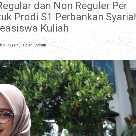
Regular dan Non Reguler Per
tuk Prodi S1 Perbankan Syaria
Beasiswa Kuliah
314x
| Ditulis oleh :
Admin