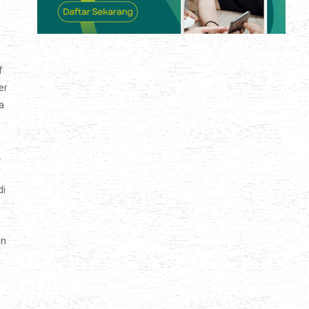
f
er
a
.
di
an
p