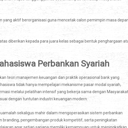
an yang aktif berorganisasi guna mencetak calon pemimpin masa depa
as diberikan kepada para juara kelas sebagai bentuk penghargaan at
hasiswa Perbankan Syariah
kan teori manajemen keuangan dan praktik operasional bank yang
ahasiswa tidak hanya mempelajari mekanisme pasar modal syariah,
ormasi melalui pelatihan intensif yang bekerja sama dengan Masyaraka
suai dengan tuntutan industri keuangan modern.
muamalah sekaligus mahir dalam mengoperasikan sistem perbankan
tan branding, pengembangan produk kompetitif, serta peningkatan
elajaran agar setiap sarjana memiliki kemampuan untuk meningkatkan