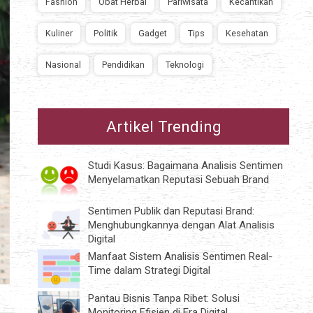
Fashion
Obat Herbal
Pariwisata
Kecantikan
Kuliner
Politik
Gadget
Tips
Kesehatan
Nasional
Pendidikan
Teknologi
Artikel Trending
Studi Kasus: Bagaimana Analisis Sentimen
Menyelamatkan Reputasi Sebuah Brand
Sentimen Publik dan Reputasi Brand:
Menghubungkannya dengan Alat Analisis
Digital
Manfaat Sistem Analisis Sentimen Real-
Time dalam Strategi Digital
Pantau Bisnis Tanpa Ribet: Solusi
Monitoring Efisien di Era Digital