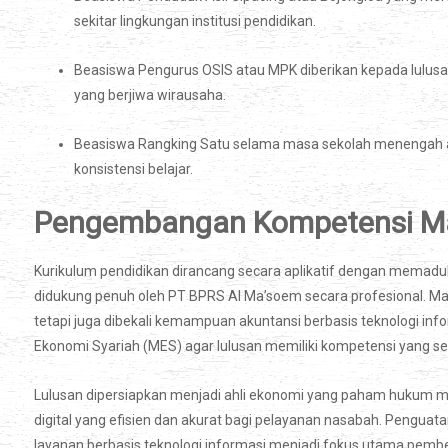
sekitar lingkungan institusi pendidikan.
Beasiswa Pengurus OSIS atau MPK diberikan kepada lulus
yang berjiwa wirausaha.
Beasiswa Rangking Satu selama masa sekolah menengah at
konsistensi belajar.
Pengembangan Kompetensi Ma
Kurikulum pendidikan dirancang secara aplikatif dengan memadu
didukung penuh oleh PT BPRS Al Ma’soem secara profesional. M
tetapi juga dibekali kemampuan akuntansi berbasis teknologi inf
Ekonomi Syariah (MES) agar lulusan memiliki kompetensi yang se
Lulusan dipersiapkan menjadi ahli ekonomi yang paham hukum 
digital yang efisien dan akurat bagi pelayanan nasabah. Pengua
layanan berbasis teknologi informasi menjadi fokus utama pemb