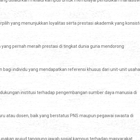
 yang disalurkan melalui kampus untuk membiayai pendidikan mahasis
ilih yang menunjukkan loyalitas serta prestasi akademik yang konsis
 yang pernah meraih prestasi di tingkat dunia guna mendorong
bagi individu yang mendapatkan referensi khusus dari unit-unit usaha
 dukungan institusi terhadap pengembangan sumber daya manusia di
guru atau dosen, baik yang berstatus PNS maupun pegawai swasta di
rupakan wujud tanggung jawab sosial kampus terhadap masyarakat