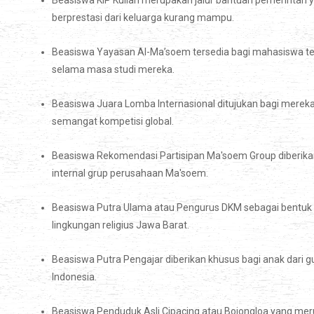
Beasiswa KIP Kuliah merupakan jalur bantuan pemerintah
berprestasi dari keluarga kurang mampu.
Beasiswa Yayasan Al-Ma’soem tersedia bagi mahasiswa terp
selama masa studi mereka.
Beasiswa Juara Lomba Internasional ditujukan bagi mereka
semangat kompetisi global.
Beasiswa Rekomendasi Partisipan Ma'soem Group diberikan 
internal grup perusahaan Ma'soem.
Beasiswa Putra Ulama atau Pengurus DKM sebagai bentuk
lingkungan religius Jawa Barat.
Beasiswa Putra Pengajar diberikan khusus bagi anak dari 
Indonesia.
Beasiswa Penduduk Asli Cipacing atau Bojongloa yang me