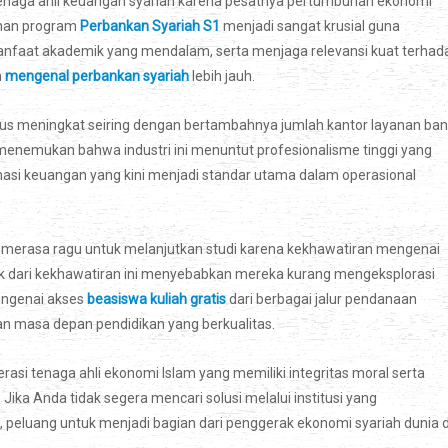
tenaga ahli keuangan syariah karena pesatnya pertumbuhan ekonomi
lihan program
Perbankan Syariah S1
menjadi sangat krusial guna
nfaat akademik yang mendalam, serta menjaga relevansi kuat terhad
n
mengenal perbankan syariah
lebih jauh.
rus meningkat seiring dengan bertambahnya jumlah kantor layanan ba
n menemukan bahwa industri ini menuntut profesionalisme tinggi yang
masi keuangan yang kini menjadi standar utama dalam operasional
merasa ragu untuk melanjutkan studi karena kekhawatiran mengenai
ak dari kekhawatiran ini menyebabkan mereka kurang mengeksplorasi
engenai akses
beasiswa kuliah gratis
dari berbagai jalur pendanaan
an masa depan pendidikan yang berkualitas.
asi tenaga ahli ekonomi Islam yang memiliki integritas moral serta
ika Anda tidak segera mencari solusi melalui institusi yang
eluang untuk menjadi bagian dari penggerak ekonomi syariah dunia d