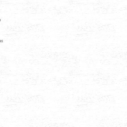
n
as
t