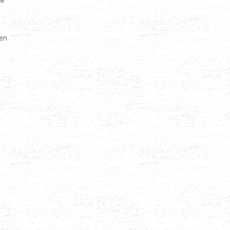
wa
ten