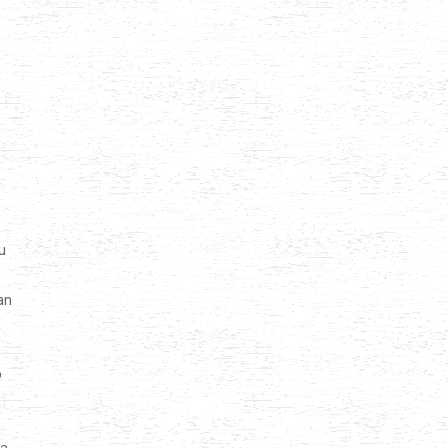
u
an
p