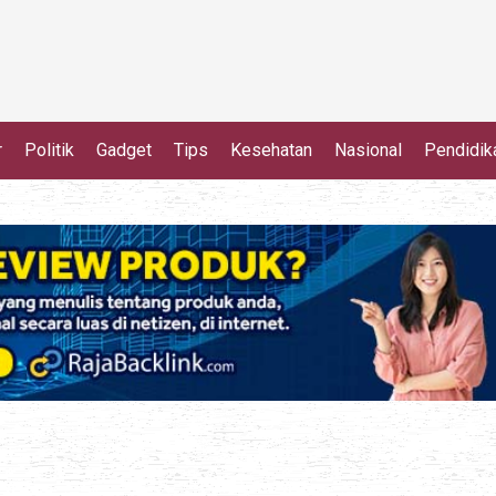
r
Politik
Gadget
Tips
Kesehatan
Nasional
Pendidik