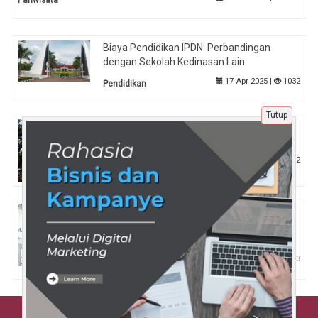
Pariwisata
Biaya Pendidikan IPDN: Perbandingan
dengan Sekolah Kedinasan Lain
17 Apr 2025 |
1032
Pendidikan
Tutup
Latihan Soal SIMAK UI Per Jurusan: Saintek
dan Soshum
9 Apr 2025 |
792
Tips
Program Magang BUMN PT Kimia Farma:
Lowongan untuk Mahasiswa Farmasi dan
Kimia
14 Apr 2025 |
633
Pendidikan