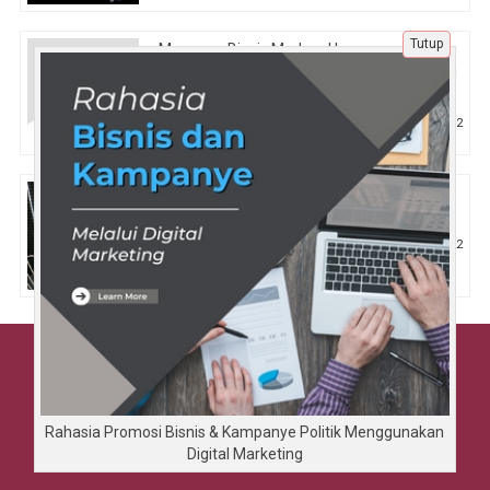
Tutup
Mengapa Bisnis Modern Harus
Menggunakan Tools Pemantauan Reputasi
Digital
29 Apr 2025 |
642
Tips
MENDALAMI KEHIDUPAN SOSIAL DI BALIK
TEMBOK BOARDING SCHOOL BANDUNG
20 Mei 2024 |
1322
Pendidikan
Beranda
Tentang Kami
Disclaimer
Rahasia Promosi Bisnis & Kampanye Politik Menggunakan
Digital Marketing
Copyright © BangAkbar.com 2026 - All rights reserved