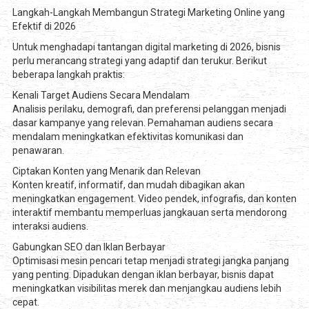
Langkah-Langkah Membangun Strategi Marketing Online yang
Efektif di 2026
Untuk menghadapi tantangan digital marketing di 2026, bisnis
perlu merancang strategi yang adaptif dan terukur. Berikut
beberapa langkah praktis:
Kenali Target Audiens Secara Mendalam
Analisis perilaku, demografi, dan preferensi pelanggan menjadi
dasar kampanye yang relevan. Pemahaman audiens secara
mendalam meningkatkan efektivitas komunikasi dan
penawaran.
Ciptakan Konten yang Menarik dan Relevan
Konten kreatif, informatif, dan mudah dibagikan akan
meningkatkan engagement. Video pendek, infografis, dan konten
interaktif membantu memperluas jangkauan serta mendorong
interaksi audiens.
Gabungkan SEO dan Iklan Berbayar
Optimisasi mesin pencari tetap menjadi strategi jangka panjang
yang penting. Dipadukan dengan iklan berbayar, bisnis dapat
meningkatkan visibilitas merek dan menjangkau audiens lebih
cepat.