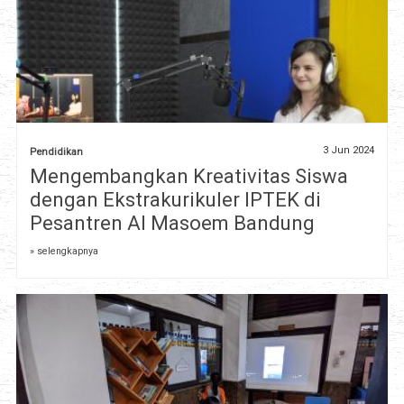
3 Jun 2024
Pendidikan
Mengembangkan Kreativitas Siswa
dengan Ekstrakurikuler IPTEK di
Pesantren Al Masoem Bandung
» selengkapnya