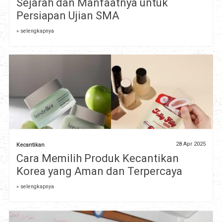
Sejarah dan Manfaatnya untuk
Persiapan Ujian SMA
» selengkapnya
28 Apr 2025
Kecantikan
Cara Memilih Produk Kecantikan
Korea yang Aman dan Terpercaya
» selengkapnya