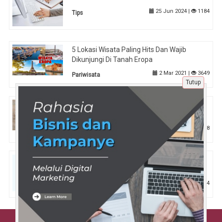
25 Jun 2024 |
1184
Tips
5 Lokasi Wisata Paling Hits Dan Wajib
Dikunjungi Di Tanah Eropa
2 Mar 2021 |
3649
Pariwisata
Tutup
Aneka Macam Resep Masakan Sehari-hari
yang Praktis Andalan Para Ibu
29 Nov 2021 |
2168
Kuliner
Lomba 17 Agustus Paling Absurd yang
Dijamin Bikin Ngakak
2 Apr 2025 |
584
Tips