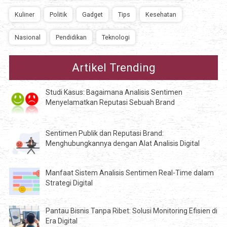
Kuliner
Politik
Gadget
Tips
Kesehatan
Nasional
Pendidikan
Teknologi
Artikel Trending
Studi Kasus: Bagaimana Analisis Sentimen
Menyelamatkan Reputasi Sebuah Brand
Sentimen Publik dan Reputasi Brand:
Menghubungkannya dengan Alat Analisis Digital
Manfaat Sistem Analisis Sentimen Real-Time dalam
Strategi Digital
Pantau Bisnis Tanpa Ribet: Solusi Monitoring Efisien di
Era Digital