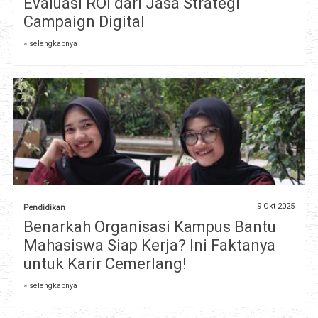
Evaluasi ROI dari Jasa Strategi
Campaign Digital
» selengkapnya
9 Okt 2025
Pendidikan
Benarkah Organisasi Kampus Bantu
Mahasiswa Siap Kerja? Ini Faktanya
untuk Karir Cemerlang!
» selengkapnya