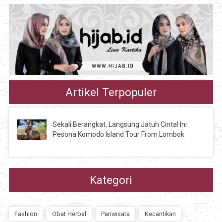
Artikel Terpopuler
Sekali Berangkat, Langsung Jatuh Cinta! Ini
Pesona Komodo Island Tour From Lombok
Kategori
Fashion
Obat Herbal
Pariwisata
Kecantikan