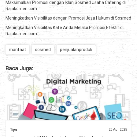
Maksimalkan Promosi dengan Iklan Sosmed Usaha Catering di
Rajakomen.com
Meningkatkan Visibilitas dengan Promosi Jasa Hukum di Sosmed
Meningkatkan Visibilitas Kafe Anda Melalui Promosi Efektif di
Rajakomen.com
manfaat
sosmed
penjualanproduk
Baca Juga:
25 Apr 2025
Tips