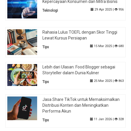
Kepercayaan Konsumen dan Mitra Bisnis
29 Apr 2025 |
956
Teknologi
Rahasia Lulus TOEFL dengan Skor Tinggi
Lewat Kursus Persiapan
15 Mar 2025 |
680
Tips
Lebih dari Ulasan: Food Blogger sebagai
Storyteller dalam Dunia Kuliner
25 Mar 2025 |
863
Tips
Jasa Share TikTok untuk Memaksimalkan
Distribusi Konten dan Meningkatkan
Performa Akun
11 Jan 2026 |
328
Tips