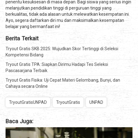
penentu kesuksesan di masa depan. Bagi siswa yang serius ingin
melanjutkan pendidikan tinggi di perguruan tinggi yang
berkualitas, tidak ada alasan untuk melewatkan kesempatan ini.
Ayo, segera daftarkan diri mu dan maksimalkan kesempatan
belajar yang bermanfaat ini!
Berita Terkait
Tryout Gratis SKB 2025: Wujudkan Skor Tertinggi di Seleksi
Kompetensi Bidang
Tryout Gratis TPA: Siapkan Dirimu Hadapi Tes Seleksi
Pascasarjana Terbaik
Tryout Gratis Fisika: Uji Cepat Materi Gelombang, Bunyi, dan
Cahaya secara Online
TryoutGratisUNPAD
TryoutGratis
UNPAD
Baca Juga: