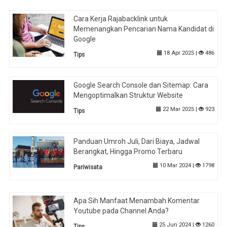
Cara Kerja Rajabacklink untuk
Memenangkan Pencarian Nama Kandidat di
Google
18 Apr 2025 |
486
Tips
Google Search Console dan Sitemap: Cara
Mengoptimalkan Struktur Website
22 Mar 2025 |
923
Tips
Panduan Umroh Juli, Dari Biaya, Jadwal
Berangkat, Hingga Promo Terbaru
10 Mar 2024 |
1798
Pariwisata
Apa Sih Manfaat Menambah Komentar
Youtube pada Channel Anda?
25 Jun 2024 |
1260
Tips