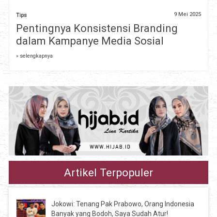
9 Mei 2025
Tips
Pentingnya Konsistensi Branding
dalam Kampanye Media Sosial
» selengkapnya
Artikel Terpopuler
Jokowi: Tenang Pak Prabowo, Orang Indonesia
Banyak yang Bodoh, Saya Sudah Atur!