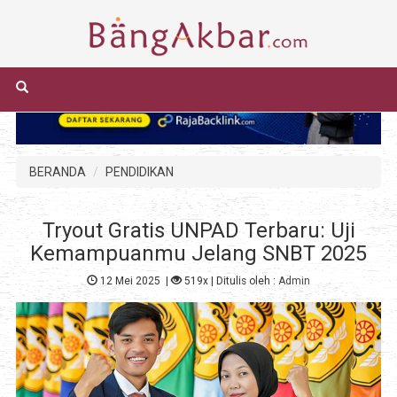
BERANDA
PENDIDIKAN
Tryout Gratis UNPAD Terbaru: Uji
Kemampuanmu Jelang SNBT 2025
12 Mei 2025
|
519x
| Ditulis oleh :
Admin