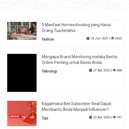
5 Manfaat Homeschooling yang Harus
Orang Tua Ketahui
18 Jun 2021 |
2465
Fashion
Mengapa Brand Monitoring melalui Berita
Online Penting untuk Bisnis Anda
27 Apr 2025 |
688
Teknologi
Bagaimana Beli Subscriber Real Dapat
Membantu Anda Menjadi Influencer?
23 Apr 2025 |
747
Tips