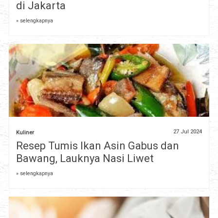
di Jakarta
» selengkapnya
27 Jul 2024
Kuliner
Resep Tumis Ikan Asin Gabus dan
Bawang, Lauknya Nasi Liwet
» selengkapnya