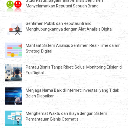
Studi Kasus: Bagaimana Analisis Sentimen
Menyelamatkan Reputasi Sebuah Brand
Sentimen Publik dan Reputasi Brand:
Menghubungkannya dengan Alat Analisis Digital
Manfaat Sistem Analisis Sentimen Real-Time dalam
Strategi Digital
Pantau Bisnis Tanpa Ribet: Solusi Monitoring Efisien di
Era Digital
Menjaga Nama Baik di Internet: Investasi yang Tidak
Boleh Diabaikan
Menghemat Waktu dan Biaya dengan Sistem
Pemantauan Bisnis Otomatis