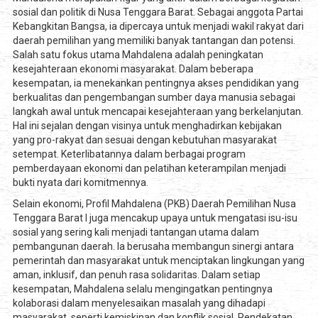
sosial dan politik di Nusa Tenggara Barat. Sebagai anggota Partai
Kebangkitan Bangsa, ia dipercaya untuk menjadi wakil rakyat dari
daerah pemilihan yang memiliki banyak tantangan dan potensi.
Salah satu fokus utama Mahdalena adalah peningkatan
kesejahteraan ekonomi masyarakat. Dalam beberapa
kesempatan, ia menekankan pentingnya akses pendidikan yang
berkualitas dan pengembangan sumber daya manusia sebagai
langkah awal untuk mencapai kesejahteraan yang berkelanjutan.
Hal ini sejalan dengan visinya untuk menghadirkan kebijakan
yang pro-rakyat dan sesuai dengan kebutuhan masyarakat
setempat. Keterlibatannya dalam berbagai program
pemberdayaan ekonomi dan pelatihan keterampilan menjadi
bukti nyata dari komitmennya.
Selain ekonomi, Profil Mahdalena (PKB) Daerah Pemilihan Nusa
Tenggara Barat I juga mencakup upaya untuk mengatasi isu-isu
sosial yang sering kali menjadi tantangan utama dalam
pembangunan daerah. Ia berusaha membangun sinergi antara
pemerintah dan masyarakat untuk menciptakan lingkungan yang
aman, inklusif, dan penuh rasa solidaritas. Dalam setiap
kesempatan, Mahdalena selalu mengingatkan pentingnya
kolaborasi dalam menyelesaikan masalah yang dihadapi
masyarakat, seperti kemiskinan dan konflik sosial. Pendekatan