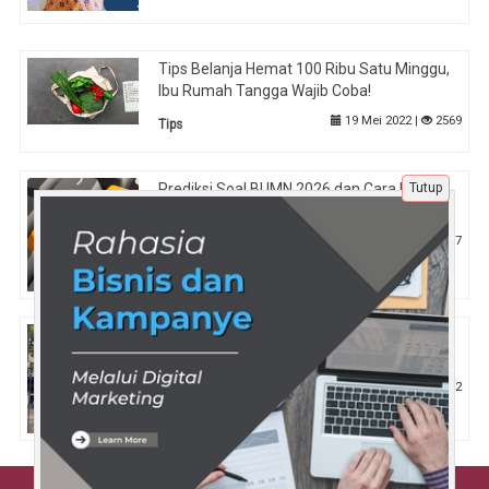
Tips Belanja Hemat 100 Ribu Satu Minggu,
Ibu Rumah Tangga Wajib Coba!
19 Mei 2022 |
2569
Tips
Tutup
Prediksi Soal BUMN 2026 dan Cara Efektif
Tryout Agar Lolos dengan Mudah
28 Apr 2025 |
567
Pendidikan
Manfaat Kantin Sehat di Sekolah untuk
Tumbuh Kembang Siswa
6 Nov 2024 |
1002
Pendidikan