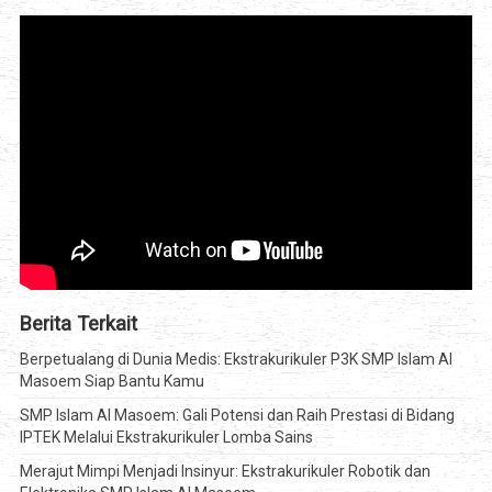
Berita Terkait
Berpetualang di Dunia Medis: Ekstrakurikuler P3K SMP Islam Al
Masoem Siap Bantu Kamu
SMP Islam Al Masoem: Gali Potensi dan Raih Prestasi di Bidang
IPTEK Melalui Ekstrakurikuler Lomba Sains
Merajut Mimpi Menjadi Insinyur: Ekstrakurikuler Robotik dan