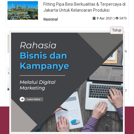
Fitting Pipa Besi Berkualitas & Terpercaya di
Jakarta Untuk Kelancaran Produksi
8 Apr 2021 |
5475
Nasional
Tutup
Rahasia Kulit Pria Tetap Fresh, Tren
Skincare yang Makin Digemari
4 Mei 2026 |
649
Kecantikan
Jurusan Agribisnis Bandung: Kuliah
Terjangkau, Magang Praktis, dan Lulusan
Siap Berwirausaha
3 Jan 2026 |
317
Tips
Beranda
Tentang Kami
Disclaimer