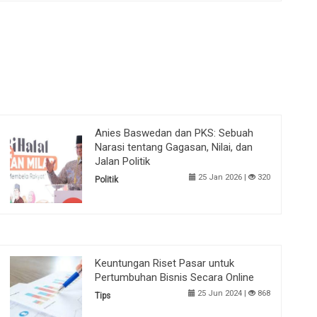
Anies Baswedan dan PKS: Sebuah
Narasi tentang Gagasan, Nilai, dan
Jalan Politik
25 Jan 2026 |
320
Politik
Keuntungan Riset Pasar untuk
Pertumbuhan Bisnis Secara Online
25 Jun 2024 |
868
Tips