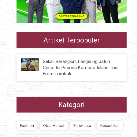
Artikel Terpopuler
Sekali Berangkat, Langsung Jatuh
Cinta! Ini Pesona Komodo Island Tour
From Lombok
Kategori
Fashion
Obat Herbal
Pariwisata
Kecantikan