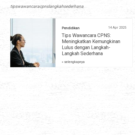
tipswawancaracpnslangkahsederhana
14 Apr 2025
Pendidikan
Tips Wawancara CPNS:
Meningkatkan Kemungkinan
Lulus dengan Langkah-
Langkah Sederhana
» selengkapnya