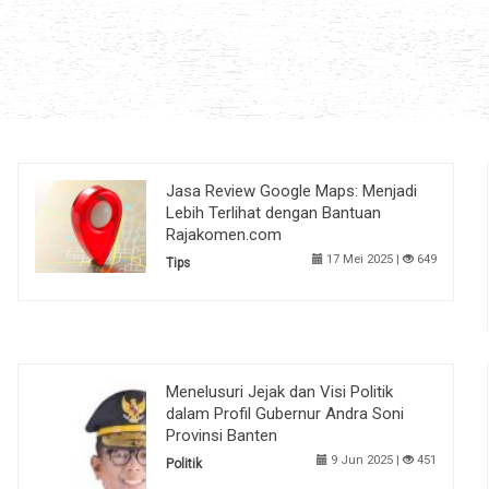
Jasa Review Google Maps: Menjadi
Lebih Terlihat dengan Bantuan
Rajakomen.com
17 Mei 2025 |
649
Tips
Menelusuri Jejak dan Visi Politik
dalam Profil Gubernur Andra Soni
Provinsi Banten
9 Jun 2025 |
451
Politik