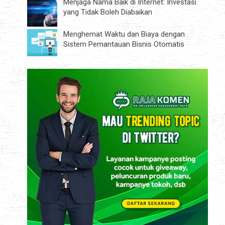
Menjaga Nama Baik di Internet: Investasi
yang Tidak Boleh Diabaikan
Menghemat Waktu dan Biaya dengan
Sistem Pemantauan Bisnis Otomatis