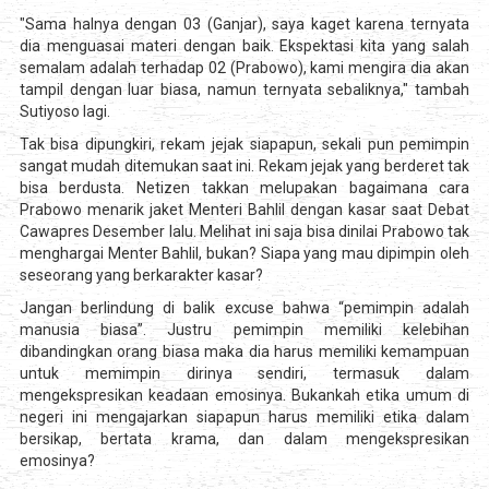
"Sama halnya dengan 03 (Ganjar), saya kaget karena ternyata
dia menguasai materi dengan baik. Ekspektasi kita yang salah
semalam adalah terhadap 02 (Prabowo), kami mengira dia akan
tampil dengan luar biasa, namun ternyata sebaliknya," tambah
Sutiyoso lagi.
Tak bisa dipungkiri, rekam jejak siapapun, sekali pun pemimpin
sangat mudah ditemukan saat ini. Rekam jejak yang berderet tak
bisa berdusta. Netizen takkan melupakan bagaimana cara
Prabowo menarik jaket Menteri Bahlil dengan kasar saat Debat
Cawapres Desember lalu. Melihat ini saja bisa dinilai Prabowo tak
menghargai Menter Bahlil, bukan? Siapa yang mau dipimpin oleh
seseorang yang berkarakter kasar?
Jangan berlindung di balik excuse bahwa “pemimpin adalah
manusia biasa”. Justru pemimpin memiliki kelebihan
dibandingkan orang biasa maka dia harus memiliki kemampuan
untuk memimpin dirinya sendiri, termasuk dalam
mengekspresikan keadaan emosinya. Bukankah etika umum di
negeri ini mengajarkan siapapun harus memiliki etika dalam
bersikap, bertata krama, dan dalam mengekspresikan
emosinya?