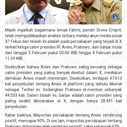
Masih ingatkah bagaimana Ismail Fahmi, pendiri Drone Emprit,
telah mempublikasikan analisis terbaru melalui akun media sosial
X? Fokus dari telaah ini adalah pada percakapan yang terjadi di X
terkait ketiga calon presiden RI: Anies, Prabowo, dan Ganjar mulai
dari tanggal 3 Februari pukul 00.00 WIB hingga 4 Februari pukul
11.59 WIB.
Disebutkan bahwa Anies dan Prabowo saling bersaing sebagai
calon presiden yang paling banyak disebut dalam X, meskipun
demikian Anies masih memimpin. Disebutkan, terdapat 47.613
kali penyebutan tentang Anies di platform yang dahulu dikenal
sebagai Twitter ini. Sedangkan Prabowo di-mention sebanyak
44.533 kali. Dalam telaah ini, Ganjar adalah calon presiden yang
paling sedikit dibicarakan di X, dengan hanya 28.491 kali
penyebutan.
Kabar baiknya, Mayoritas percakapan tentang Anies cenderung
positif, mencapai 90%. Di sisi lain, mayoritas percakapan tentang
Prabowo didominasi oleh sentimen negatif, yakni sebanyak 63%.