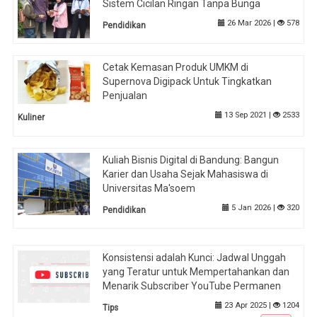
Sistem Cicilan Ringan Tanpa Bunga
26 Mar 2026 |
578
Pendidikan
Cetak Kemasan Produk UMKM di
Supernova Digipack Untuk Tingkatkan
Penjualan
13 Sep 2021 |
2533
Kuliner
Kuliah Bisnis Digital di Bandung: Bangun
Karier dan Usaha Sejak Mahasiswa di
Universitas Ma'soem
5 Jan 2026 |
320
Pendidikan
Konsistensi adalah Kunci: Jadwal Unggah
yang Teratur untuk Mempertahankan dan
Menarik Subscriber YouTube Permanen
23 Apr 2025 |
1204
Tips