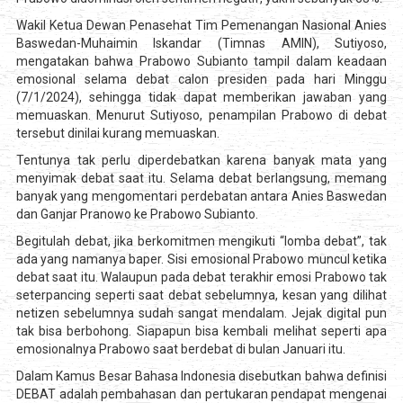
Wakil Ketua Dewan Penasehat Tim Pemenangan Nasional Anies
Baswedan-Muhaimin Iskandar (Timnas AMIN), Sutiyoso,
mengatakan bahwa Prabowo Subianto tampil dalam keadaan
emosional selama debat calon presiden pada hari Minggu
(7/1/2024), sehingga tidak dapat memberikan jawaban yang
memuaskan. Menurut Sutiyoso, penampilan Prabowo di debat
tersebut dinilai kurang memuaskan.
Tentunya tak perlu diperdebatkan karena banyak mata yang
menyimak debat saat itu. Selama debat berlangsung, memang
banyak yang mengomentari perdebatan antara Anies Baswedan
dan Ganjar Pranowo ke Prabowo Subianto.
Begitulah debat, jika berkomitmen mengikuti “lomba debat”, tak
ada yang namanya baper. Sisi emosional Prabowo muncul ketika
debat saat itu. Walaupun pada debat terakhir emosi Prabowo tak
seterpancing seperti saat debat sebelumnya, kesan yang dilihat
netizen sebelumnya sudah sangat mendalam. Jejak digital pun
tak bisa berbohong. Siapapun bisa kembali melihat seperti apa
emosionalnya Prabowo saat berdebat di bulan Januari itu.
Dalam Kamus Besar Bahasa Indonesia disebutkan bahwa definisi
DEBAT adalah pembahasan dan pertukaran pendapat mengenai