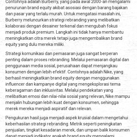
Contohnya adalah Burberry, yang pada awal 2000-an mengalami
penurunan brand equity akibat asosiasi dengan barang bajakan
dan pasar yang terlalu murah. Untuk mengatasi masalah ini,
Burberry meluncurkan strategi rebranding yang melibatkan
kolaborasi dengan desainer terkenal dan mengubah fokus
menjadi produk premium. Langkah ini tidak hanya membantu
meningkatkan citra merek tetapi juga mengembalikan brand
equity yang dulu mereka miliki.
Strategi komunikasi dan pemasaran juga sangat berperan
penting dalam proses rebranding. Melalui pemasaran digital dan
penggunaan media sosial, perusahaan dapat menjangkau
konsumen dengan lebih efektif. Contohnya adalah Nike, yang
berhasil meningkatkan brand equity dengan menggunakan
influencer dan kampanye digital yang mengeksplorasi tema
keberagaman dan inklusivitas. Melalui pendekatan yang
melibatkan emosi dan nilai-nilai sosial yang relevan, Nike mampu
menjalin hubungan lebih kuat dengan konsumen, sehingga
merek mereka menjadi aspiratif dan relevan.
Pengukuran hasil juga menjadi aspek krusial dalam mengetahui
keberhasilan strategi rebranding. Metrik seperti peningkatan
penjualan, tingkat kesadaran merek, dan umpan balik konsumen
dapat menjadi indikator apakah brand equity mengalami