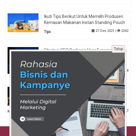
Ikuti Tips Berikut Untuk Memilih Produsen
Kemasan Makanan Instan Standing Pouch
27 Des 2021 |
2242
Tips
Tutup
Strategi SEO Berbasis User Experience
untuk Meningkatkan Ranking Website
Tahun 2026
6 Mei 2026 |
308
Tips
Ciri Kelompok Barisan Penista Agama,
Sering Teriak Radikal Radikul dan Menuduh
Politik Identitas
19 Agu 2023 |
2332
Nasional