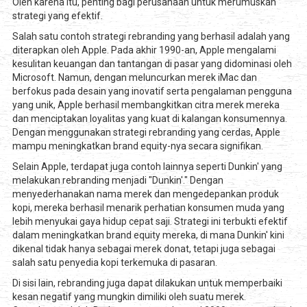
Oleh karena itu, penting bagi perusahaan untuk merumuskan
strategi yang efektif.
Salah satu contoh strategi rebranding yang berhasil adalah yang
diterapkan oleh Apple. Pada akhir 1990-an, Apple mengalami
kesulitan keuangan dan tantangan di pasar yang didominasi oleh
Microsoft. Namun, dengan meluncurkan merek iMac dan
berfokus pada desain yang inovatif serta pengalaman pengguna
yang unik, Apple berhasil membangkitkan citra merek mereka
dan menciptakan loyalitas yang kuat di kalangan konsumennya.
Dengan menggunakan strategi rebranding yang cerdas, Apple
mampu meningkatkan brand equity-nya secara signifikan.
Selain Apple, terdapat juga contoh lainnya seperti Dunkin' yang
melakukan rebranding menjadi "Dunkin'." Dengan
menyederhanakan nama merek dan mengedepankan produk
kopi, mereka berhasil menarik perhatian konsumen muda yang
lebih menyukai gaya hidup cepat saji. Strategi ini terbukti efektif
dalam meningkatkan brand equity mereka, di mana Dunkin' kini
dikenal tidak hanya sebagai merek donat, tetapi juga sebagai
salah satu penyedia kopi terkemuka di pasaran.
Di sisi lain, rebranding juga dapat dilakukan untuk memperbaiki
kesan negatif yang mungkin dimiliki oleh suatu merek.