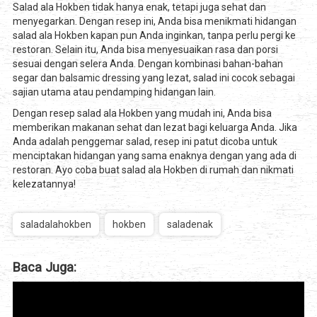
Salad ala Hokben tidak hanya enak, tetapi juga sehat dan
menyegarkan. Dengan resep ini, Anda bisa menikmati hidangan
salad ala Hokben kapan pun Anda inginkan, tanpa perlu pergi ke
restoran. Selain itu, Anda bisa menyesuaikan rasa dan porsi
sesuai dengan selera Anda. Dengan kombinasi bahan-bahan
segar dan balsamic dressing yang lezat, salad ini cocok sebagai
sajian utama atau pendamping hidangan lain.
Dengan resep salad ala Hokben yang mudah ini, Anda bisa
memberikan makanan sehat dan lezat bagi keluarga Anda. Jika
Anda adalah penggemar salad, resep ini patut dicoba untuk
menciptakan hidangan yang sama enaknya dengan yang ada di
restoran. Ayo coba buat salad ala Hokben di rumah dan nikmati
kelezatannya!
saladalahokben
hokben
saladenak
Baca Juga: