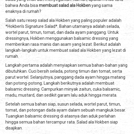
bahwa Anda bisa
membuat salad ala Hokben
yang sama
enaknya di rumah?
Salah satu resep salad ala Hokben yang paling populer adalah
*Hokben's Signature Salad*. Bahan utamanya adalah selada,
wortel parut, timun, tomat, dan dada ayam panggang. Untuk
dressingnya, Hokben menggunakan balsamic dressing yang
memberikan rasa manis dan asam yang lezat. Berikut adalah
langkah-langkah untuk membuat salad ala Hokben yang lezat di
rumah.
Langkah pertama adalah menyiapkan semua bahan-bahan yang
dibutuhkan. Cuci bersih selada, potong timun dan tomat, serta
parut wortel. Selanjutnya, panggang dada ayam hingga matang
dan potong-potong. Langkah berikutnya adalah membuat
balsamic dressing. Campurkan minyak zaitun, cuka balsamic,
madu, mustard, dan sedikit garam lalu aduk hingga merata.
Setelah semua bahan siap, susun selada, wortel parut, timun,
tomat, dan potongan dada ayam dalam sebuah mangkuk besar.
Tuangkan balsamic dressing di atasnya dan aduk perlahan
hingga semua bahan tercampur rata. Salad ala Hokben siap
disajikan.