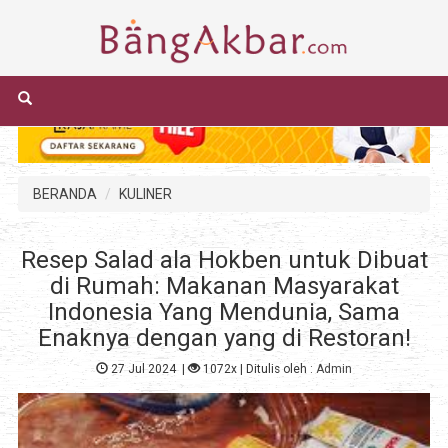
BERANDA
KULINER
Resep Salad ala Hokben untuk Dibuat
di Rumah: Makanan Masyarakat
Indonesia Yang Mendunia, Sama
Enaknya dengan yang di Restoran!
27 Jul 2024
|
1072x
| Ditulis oleh :
Admin