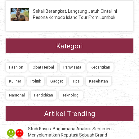
Sekali Berangkat, Langsung Jatuh Cinta! Ini
Pesona Komodo Island Tour From Lombok
Kategori
Fashion
Obat Herbal
Pariwisata
Kecantikan
Kuliner
Politik
Gadget
Tips
Kesehatan
Nasional
Pendidikan
Teknologi
Artikel Trending
Studi Kasus: Bagaimana Analisis Sentimen
Menyelamatkan Reputasi Sebuah Brand