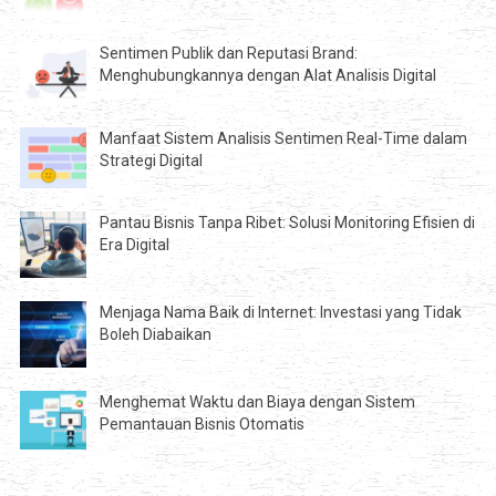
Sentimen Publik dan Reputasi Brand:
Menghubungkannya dengan Alat Analisis Digital
Manfaat Sistem Analisis Sentimen Real-Time dalam
Strategi Digital
Pantau Bisnis Tanpa Ribet: Solusi Monitoring Efisien di
Era Digital
Menjaga Nama Baik di Internet: Investasi yang Tidak
Boleh Diabaikan
Menghemat Waktu dan Biaya dengan Sistem
Pemantauan Bisnis Otomatis