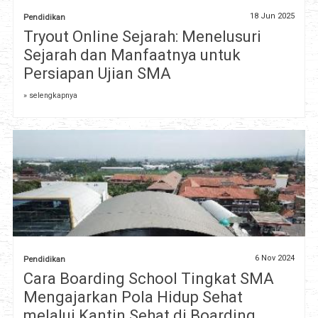
18 Jun 2025
Pendidikan
Tryout Online Sejarah: Menelusuri
Sejarah dan Manfaatnya untuk
Persiapan Ujian SMA
» selengkapnya
6 Nov 2024
Pendidikan
Cara Boarding School Tingkat SMA
Mengajarkan Pola Hidup Sehat
melalui Kantin Sehat di Boarding