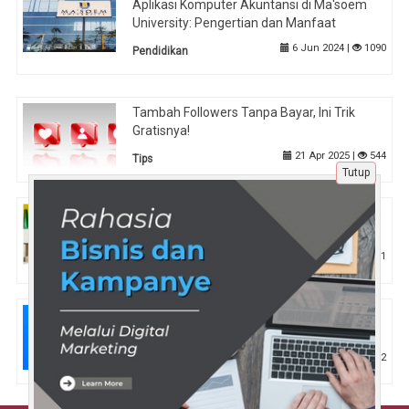
Aplikasi Komputer Akuntansi di Ma'soem
University: Pengertian dan Manfaat
6 Jun 2024 |
1090
Pendidikan
Tambah Followers Tanpa Bayar, Ini Trik
Gratisnya!
21 Apr 2025 |
544
Tips
Tutup
Cara Menganalisis Kompetitor dalam Bisnis
Online Shop Tanpa Tools Mahal
15 Apr 2025 |
671
Tips
Jasa Meningkatkan Followers: Apa yang
Perlu Anda Ketahui Sebelum Memilih?
22 Apr 2025 |
542
Tips