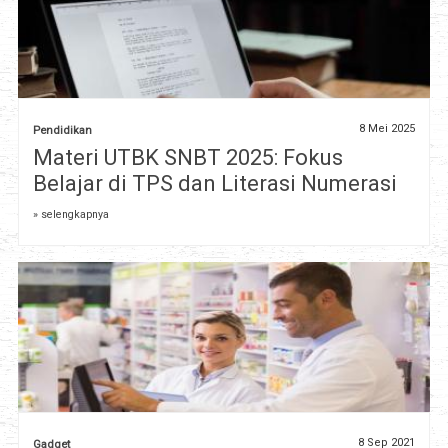
8 Mei 2025
Pendidikan
Materi UTBK SNBT 2025: Fokus
Belajar di TPS dan Literasi Numerasi
» selengkapnya
8 Sep 2021
Gadget