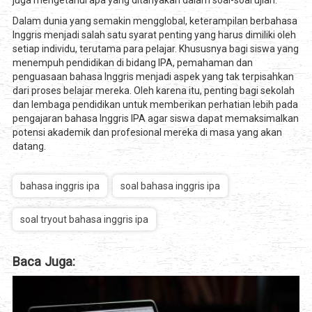
juga mengetahui apa yang ditanyakan dalam soal-soal ujian.
Dalam dunia yang semakin mengglobal, keterampilan berbahasa
Inggris menjadi salah satu syarat penting yang harus dimiliki oleh
setiap individu, terutama para pelajar. Khususnya bagi siswa yang
menempuh pendidikan di bidang IPA, pemahaman dan
penguasaan bahasa Inggris menjadi aspek yang tak terpisahkan
dari proses belajar mereka. Oleh karena itu, penting bagi sekolah
dan lembaga pendidikan untuk memberikan perhatian lebih pada
pengajaran bahasa Inggris IPA agar siswa dapat memaksimalkan
potensi akademik dan profesional mereka di masa yang akan
datang.
bahasa inggris ipa
soal bahasa inggris ipa
soal tryout bahasa inggris ipa
Baca Juga: