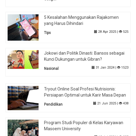
5 Kesalahan Menggunakan Rajakomen
yang Harus Dihindari
28 Apr 2025 |
525
Tips
Jokowi dan Politik Dinasti: Bansos sebagai
Kunci Dukungan untuk Gibran?
31 Jan 2024 |
1523
Nasional
Tryout Online Soal Profesi Nutrisionis:
Persiapan Optimal untuk Karir Masa Depan
21 Jun 2025 |
438
Pendidikan
Program Studi Populer di Kelas Karyawan
Masoem University