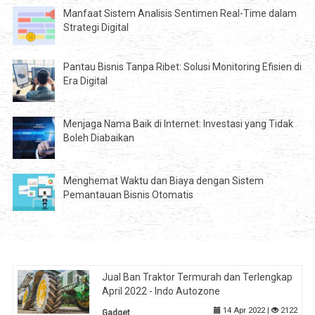
Manfaat Sistem Analisis Sentimen Real-Time dalam
Strategi Digital
Pantau Bisnis Tanpa Ribet: Solusi Monitoring Efisien di
Era Digital
Menjaga Nama Baik di Internet: Investasi yang Tidak
Boleh Diabaikan
Menghemat Waktu dan Biaya dengan Sistem
Pemantauan Bisnis Otomatis
Jual Ban Traktor Termurah dan Terlengkap
April 2022 - Indo Autozone
14 Apr 2022 |
2122
Gadget