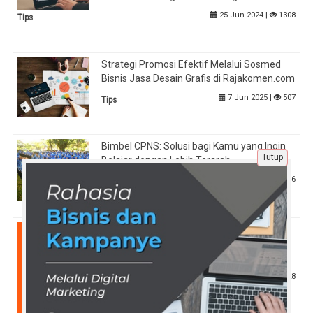
25 Jun 2024 |
1308
Tips
Strategi Promosi Efektif Melalui Sosmed
Bisnis Jasa Desain Grafis di Rajakomen.com
7 Jun 2025 |
507
Tips
Bimbel CPNS: Solusi bagi Kamu yang Ingin
Tutup
Belajar dengan Lebih Terarah
3 Apr 2025 |
736
Tips
Tryout CPNS Gratis dan Efisien: Penilaian
Akurat dan Feedback Terstruktur di
Tryout.id
30 Apr 2025 |
528
Pendidikan