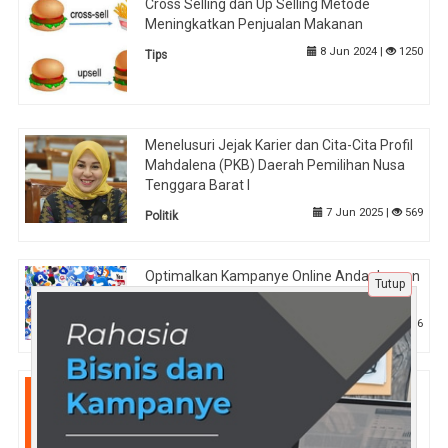
Cross Selling dan Up Selling Metode
Meningkatkan Penjualan Makanan
8 Jun 2024 |
1250
Tips
Menelusuri Jejak Karier dan Cita-Cita Profil
Mahdalena (PKB) Daerah Pemilihan Nusa
Tenggara Barat I
7 Jun 2025 |
569
Politik
Optimalkan Kampanye Online Anda dengan
Tutup
Tools Pemantauan Media Sosial
25 Apr 2025 |
686
Teknologi
Tryout CPNS Gratis dan Efisien: Penilaian
Akurat dan Feedback Terstruktur di
Tryout.id