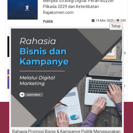
Menjadi Strategi Digital: Peran Buzzer
Pilkada 2029 dan Keterlibatan
Rajakomen.com
19 Mei 2025 |
539
Politik
Tutup
Antonim Dialog: Kajian dalam Linguistik
Terapan
20 Mar 2025 |
700
Pendidikan
7 Kelebihan Mempunyai Website yang Bisa
Meningkatkan Bisnis Anda
27 Jul 2024 |
1
Tips
Beranda
Tentang Kami
Disclaimer
Rahasia Promosi Bisnis & Kampanye Politik Menggunakan