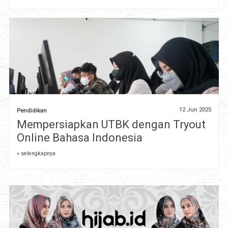
12 Jun 2025
Pendidikan
Mempersiapkan UTBK dengan Tryout
Online Bahasa Indonesia
» selengkapnya