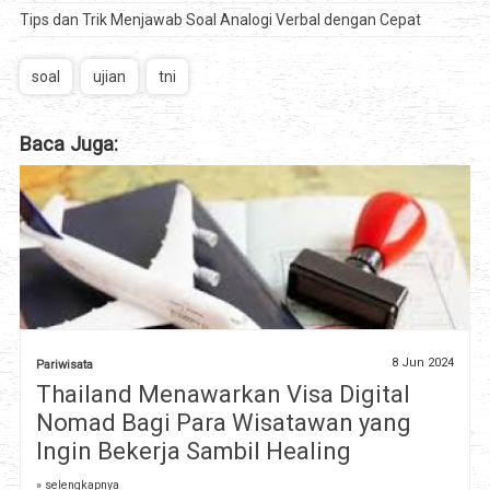
Tips dan Trik Menjawab Soal Analogi Verbal dengan Cepat
soal
ujian
tni
Baca Juga:
8 Jun 2024
Pariwisata
Thailand Menawarkan Visa Digital
Nomad Bagi Para Wisatawan yang
Ingin Bekerja Sambil Healing
» selengkapnya