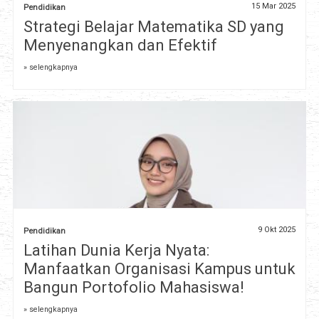
15 Mar 2025
Pendidikan
Strategi Belajar Matematika SD yang
Menyenangkan dan Efektif
» selengkapnya
9 Okt 2025
Pendidikan
Latihan Dunia Kerja Nyata:
Manfaatkan Organisasi Kampus untuk
Bangun Portofolio Mahasiswa!
» selengkapnya