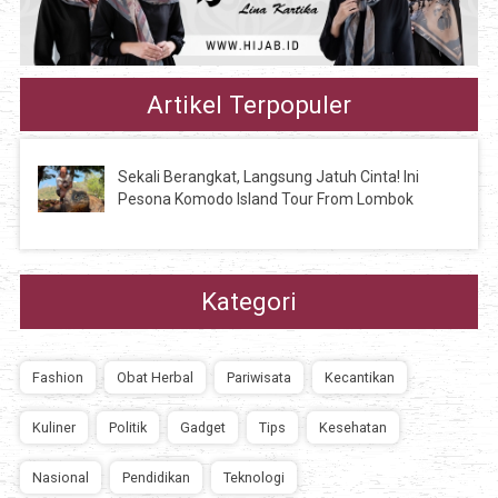
Artikel Terpopuler
Sekali Berangkat, Langsung Jatuh Cinta! Ini
Pesona Komodo Island Tour From Lombok
Kategori
Fashion
Obat Herbal
Pariwisata
Kecantikan
Kuliner
Politik
Gadget
Tips
Kesehatan
Nasional
Pendidikan
Teknologi