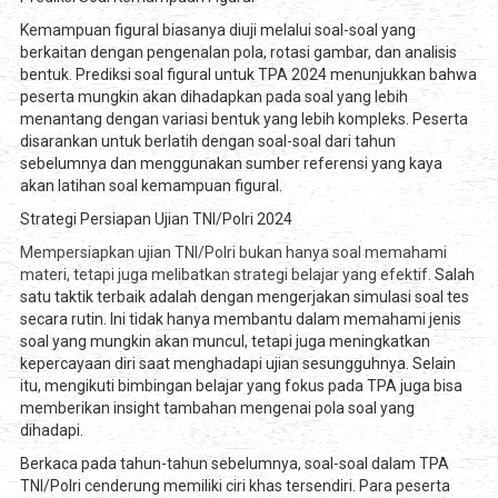
Kemampuan figural biasanya diuji melalui soal-soal yang
berkaitan dengan pengenalan pola, rotasi gambar, dan analisis
bentuk. Prediksi soal figural untuk TPA 2024 menunjukkan bahwa
peserta mungkin akan dihadapkan pada soal yang lebih
menantang dengan variasi bentuk yang lebih kompleks. Peserta
disarankan untuk berlatih dengan soal-soal dari tahun
sebelumnya dan menggunakan sumber referensi yang kaya
akan latihan soal kemampuan figural.
Strategi Persiapan Ujian TNI/Polri 2024
Mempersiapkan ujian TNI/Polri bukan hanya soal memahami
materi, tetapi juga melibatkan strategi belajar yang efektif.
Salah
satu taktik terbaik adalah dengan mengerjakan simulasi soal tes
secara rutin. Ini tidak hanya membantu dalam memahami jenis
soal yang mungkin akan muncul, tetapi juga meningkatkan
kepercayaan diri saat menghadapi ujian sesungguhnya. Selain
itu, mengikuti bimbingan belajar yang fokus pada TPA juga bisa
memberikan insight tambahan mengenai pola soal yang
dihadapi.
Berkaca pada tahun-tahun sebelumnya, soal-soal dalam TPA
TNI/Polri cenderung memiliki ciri khas tersendiri. Para peserta