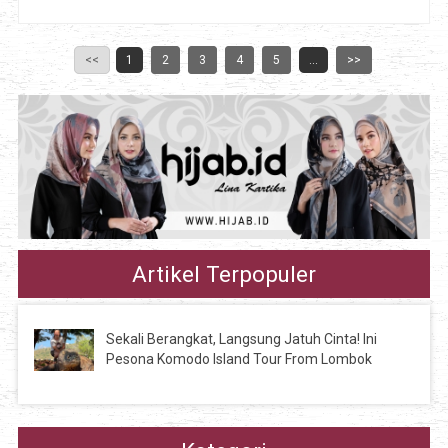
<<
1
2
3
4
5
...
>>
Artikel Terpopuler
Sekali Berangkat, Langsung Jatuh Cinta! Ini
Pesona Komodo Island Tour From Lombok