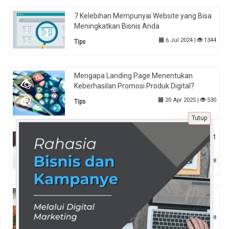
7 Kelebihan Mempunyai Website yang Bisa
Meningkatkan Bisnis Anda
6 Jul 2024 |
1344
Tips
Mengapa Landing Page Menentukan
Keberhasilan Promosi Produk Digital?
20 Apr 2025 |
530
Tips
Tutup
Ingin Beli Backlink Murah? Kenali Trik Berikut
agar Tak Tertipu
6 Jul 2024 |
1218
Tips
Tryout TNI Tamtama Terbaru: Cara Daftar
dan Akses Tryout Secara Online
9 Mei 2025 |
608
Pendidikan