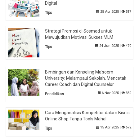
Digital
25 Apr 2025 |
517
Tips
Strategi Promosi di Sosmed untuk
Mewujudkan Motivasi Sukses MLM
24 Jun 2025 |
470
Tips
Bimbingan dan Konseling Ma'soem
University: Melampaui Sekolah, Mencetak
Career Coach dan Digital Counselor
6 Nov 2025 |
359
Pendidikan
Cara Menganalisis Kompetitor dalam Bisnis
Online Shop Tanpa Tools Mahal
15 Apr 2025 |
672
Tips