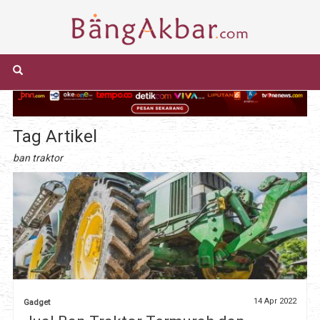
Tag Artikel
ban traktor
14 Apr 2022
Gadget