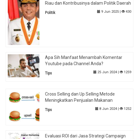
Riau dan Kontribusinya dalam Politik Daerah
9 Jun 2025 |
430
Politik
Apa Sih Manfaat Menambah Komentar
Youtube pada Channel Anda?
25 Jun 2024 |
1259
Tips
Cross Selling dan Up Selling Metode
Meningkatkan Penjualan Makanan
8 Jun 2024 |
1252
Tips
Evaluasi ROI dari Jasa Strategi Campaign