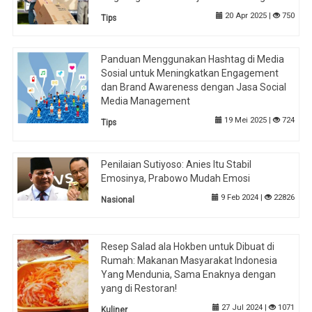
20 Apr 2025 |
750
Tips
Panduan Menggunakan Hashtag di Media
Sosial untuk Meningkatkan Engagement
dan Brand Awareness dengan Jasa Social
Media Management
19 Mei 2025 |
724
Tips
Penilaian Sutiyoso: Anies Itu Stabil
Emosinya, Prabowo Mudah Emosi
9 Feb 2024 |
22826
Nasional
Resep Salad ala Hokben untuk Dibuat di
Rumah: Makanan Masyarakat Indonesia
Yang Mendunia, Sama Enaknya dengan
yang di Restoran!
27 Jul 2024 |
1071
Kuliner