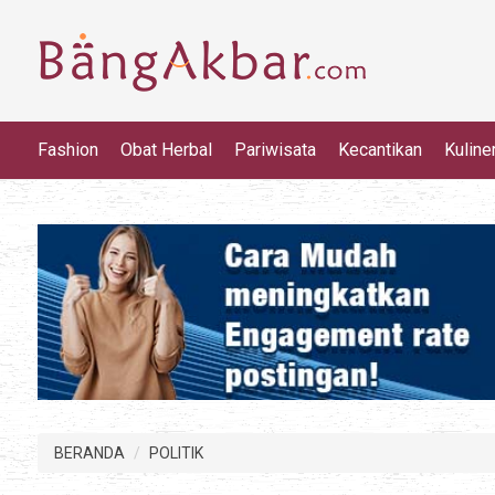
Fashion
Obat Herbal
Pariwisata
Kecantikan
Kuline
BERANDA
POLITIK