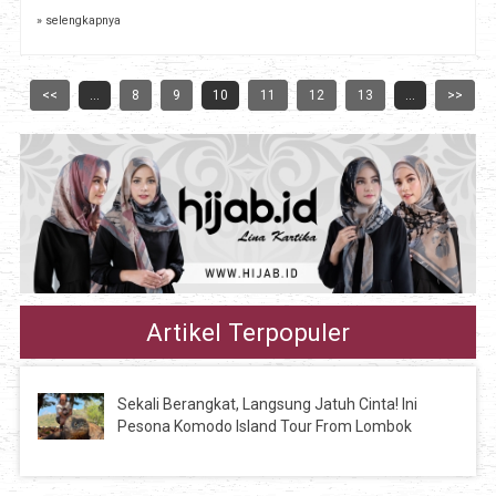
» selengkapnya
<<
...
8
9
10
11
12
13
...
>>
Artikel Terpopuler
Sekali Berangkat, Langsung Jatuh Cinta! Ini
Pesona Komodo Island Tour From Lombok