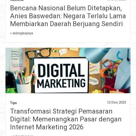
Bencana Nasional Belum Ditetapkan,
Anies Baswedan: Negara Terlalu Lama
Membiarkan Daerah Berjuang Sendiri
» selengkapnya
12 Des 2025
Tips
Transformasi Strategi Pemasaran
Digital: Memenangkan Pasar dengan
Internet Marketing 2026