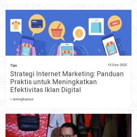
15 Des 2025
Tips
Strategi Internet Marketing: Panduan
Praktis untuk Meningkatkan
Efektivitas Iklan Digital
» selengkapnya