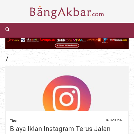
/
16 Des 2025
Tips
Biaya Iklan Instagram Terus Jalan