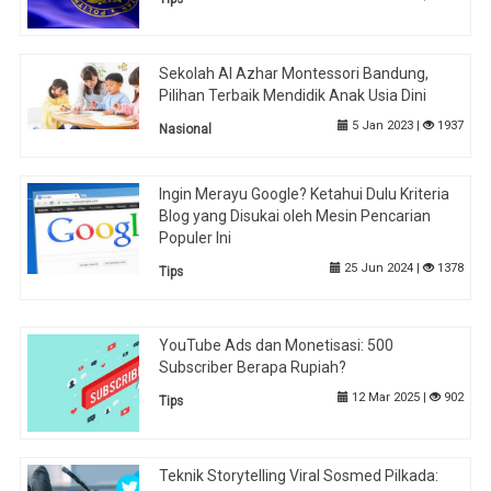
Sekolah Al Azhar Montessori Bandung,
Pilihan Terbaik Mendidik Anak Usia Dini
5 Jan 2023 |
1937
Nasional
Ingin Merayu Google? Ketahui Dulu Kriteria
Blog yang Disukai oleh Mesin Pencarian
Populer Ini
25 Jun 2024 |
1378
Tips
YouTube Ads dan Monetisasi: 500
Subscriber Berapa Rupiah?
12 Mar 2025 |
902
Tips
Teknik Storytelling Viral Sosmed Pilkada: