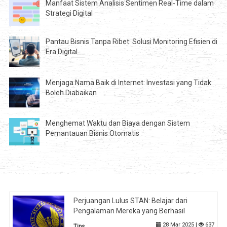
Manfaat Sistem Analisis Sentimen Real-Time dalam
Strategi Digital
Pantau Bisnis Tanpa Ribet: Solusi Monitoring Efisien di
Era Digital
Menjaga Nama Baik di Internet: Investasi yang Tidak
Boleh Diabaikan
Menghemat Waktu dan Biaya dengan Sistem
Pemantauan Bisnis Otomatis
Perjuangan Lulus STAN: Belajar dari
Pengalaman Mereka yang Berhasil
28 Mar 2025 |
637
Tips