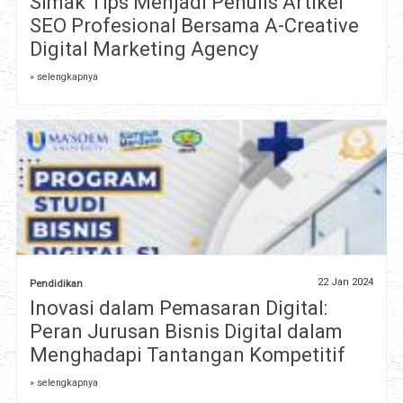
Simak Tips Menjadi Penulis Artikel
SEO Profesional Bersama A-Creative
Digital Marketing Agency
» selengkapnya
22 Jan 2024
Pendidikan
Inovasi dalam Pemasaran Digital:
Peran Jurusan Bisnis Digital dalam
Menghadapi Tantangan Kompetitif
» selengkapnya